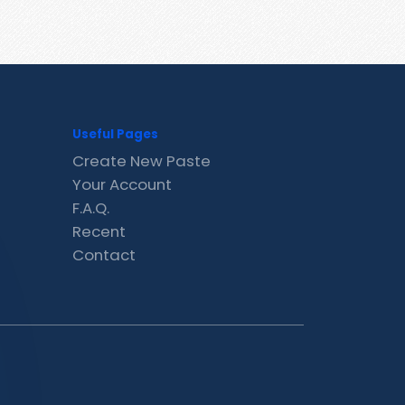
Useful Pages
Create New Paste
Your Account
F.A.Q.
Recent
Contact