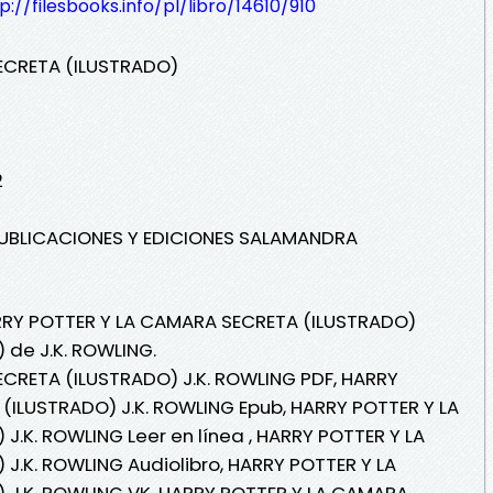
p://filesbooks.info/pl/libro/14610/910
ECRETA (ILUSTRADO)
2
(PUBLICACIONES Y EDICIONES SALAMANDRA
ARRY POTTER Y LA CAMARA SECRETA (ILUSTRADO)
) de J.K. ROWLING.
CRETA (ILUSTRADO) J.K. ROWLING PDF, HARRY
(ILUSTRADO) J.K. ROWLING Epub, HARRY POTTER Y LA
.K. ROWLING Leer en línea , HARRY POTTER Y LA
.K. ROWLING Audiolibro, HARRY POTTER Y LA
J.K. ROWLING VK, HARRY POTTER Y LA CAMARA