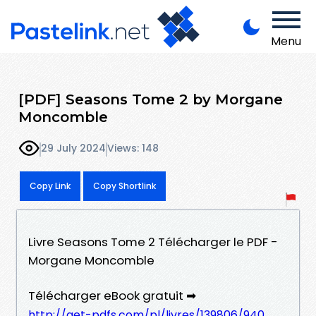
Menu
[PDF] Seasons Tome 2 by Morgane
Moncomble
29 July 2024
Views: 148
Copy Link
Copy Shortlink
Livre Seasons Tome 2 Télécharger le PDF -
Morgane Moncomble
Télécharger eBook gratuit ➡
http://get-pdfs.com/pl/livres/139806/940