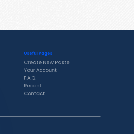
Useful Pages
Create New Paste
Your Account
F.A.Q.
Recent
Contact