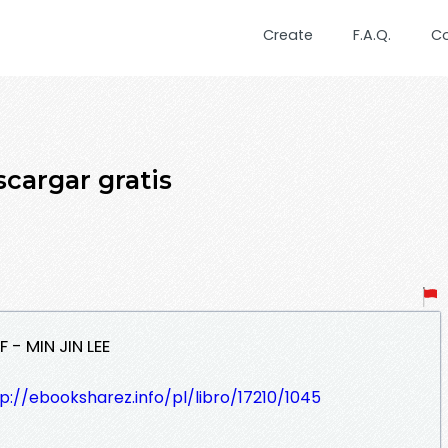
Create
F.A.Q.
C
cargar gratis
- MIN JIN LEE
p://ebooksharez.info/pl/libro/17210/1045