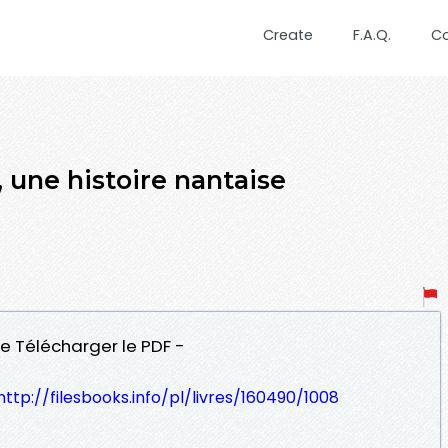
Create
F.A.Q.
C
 une histoire nantaise
ise Télécharger le PDF -
http://filesbooks.info/pl/livres/160490/1008