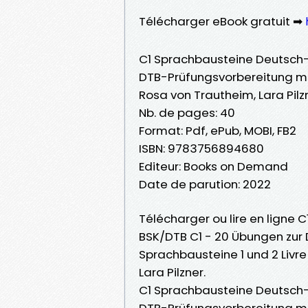
Télécharger eBook gratuit ➡
C1 Sprachbausteine Deutsch-T
DTB-Prüfungsvorbereitung mi
Rosa von Trautheim, Lara Pilz
Nb. de pages: 40
Format: Pdf, ePub, MOBI, FB2
ISBN: 9783756894680
Editeur: Books on Demand
Date de parution: 2022
Télécharger ou lire en ligne
BSK/DTB C1 - 20 Übungen zur
Sprachbausteine 1 und 2 Livr
Lara Pilzner.
C1 Sprachbausteine Deutsch-T
DTB-Prüfungsvorbereitung mi