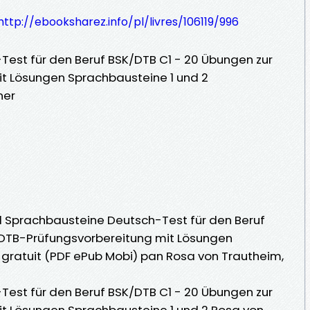
http://ebooksharez.info/pl/livres/106119/996
est für den Beruf BSK/DTB C1 - 20 Übungen zur
t Lösungen Sprachbausteine 1 und 2
ner
 C1 Sprachbausteine Deutsch-Test für den Beruf
 DTB-Prüfungsvorbereitung mit Lösungen
e gratuit (PDF ePub Mobi) pan Rosa von Trautheim,
est für den Beruf BSK/DTB C1 - 20 Übungen zur
t Lösungen Sprachbausteine 1 und 2 Rosa von