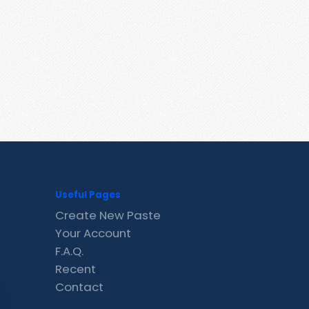
Useful Pages
Create New Paste
Your Account
F.A.Q.
Recent
Contact