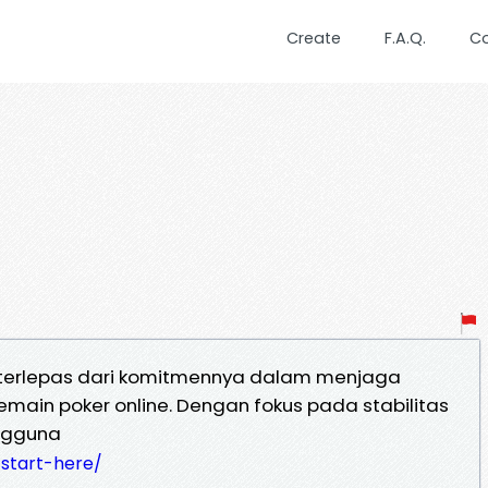
Create
F.A.Q.
C
ak terlepas dari komitmennya dalam menjaga
emain poker online. Dengan fokus pada stabilitas
ngguna
start-here/