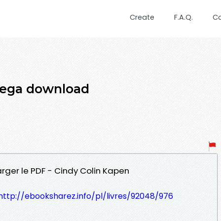
Create
F.A.Q.
C
dega download
ger le PDF - Cindy Colin Kapen
http://ebooksharez.info/pl/livres/92048/976