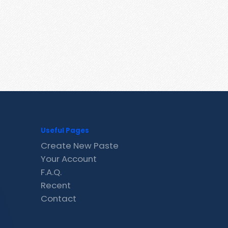
Useful Pages
Create New Paste
Your Account
F.A.Q.
Recent
Contact