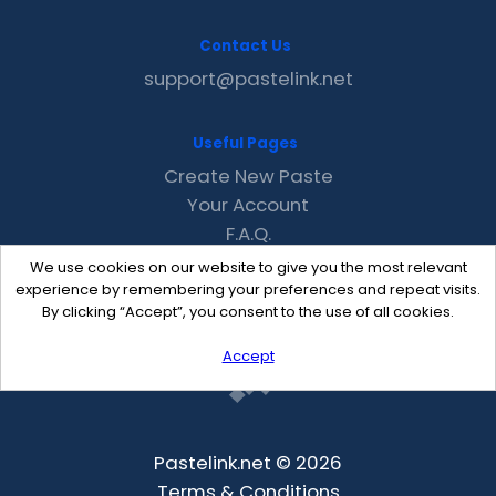
Contact Us
support@pastelink.net
Useful Pages
Create New Paste
Your Account
F.A.Q.
Recent
We use cookies on our website to give you the most relevant
Contact
experience by remembering your preferences and repeat visits.
By clicking “Accept”, you consent to the use of all cookies.
Accept
Pastelink.net © 2026
Terms & Conditions