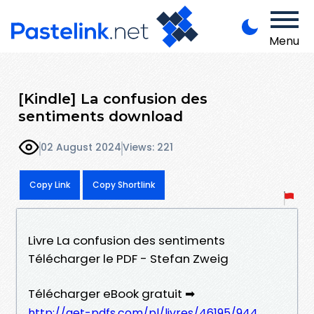
Menu
[Kindle] La confusion des
sentiments download
02 August 2024
Views: 221
Copy Link
Copy Shortlink
Livre La confusion des sentiments
Télécharger le PDF - Stefan Zweig
Télécharger eBook gratuit ➡
http://get-pdfs.com/pl/livres/46195/944