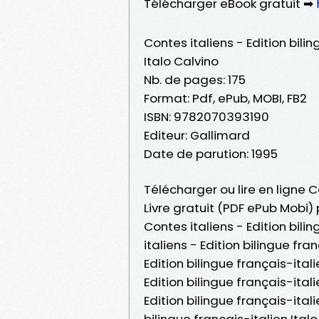
Télécharger eBook gratuit ➡
Contes italiens - Edition bili
Italo Calvino
Nb. de pages: 175
Format: Pdf, ePub, MOBI, FB2
ISBN: 9782070393190
Editeur: Gallimard
Date de parution: 1995
Télécharger ou lire en ligne C
Livre gratuit (PDF ePub Mobi) 
Contes italiens - Edition bili
italiens - Edition bilingue fra
Edition bilingue français-itali
Edition bilingue français-ital
Edition bilingue français-itali
bilingue français-italien Italo