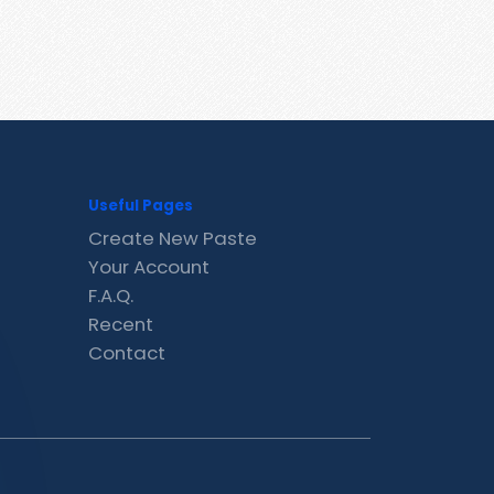
Useful Pages
Create New Paste
Your Account
F.A.Q.
Recent
Contact