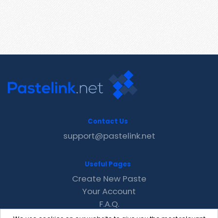
Contact Us
support@pastelink.net
Useful Pages
Create New Paste
Your Account
F.A.Q.
Recent