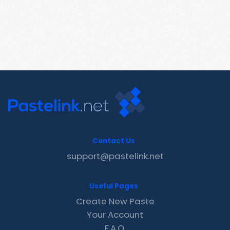
Contact Us
support@pastelink.net
Useful Pages
Create New Paste
Your Account
F.A.Q.