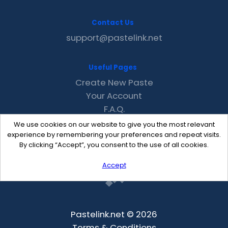
Contact Us
support@pastelink.net
Useful Pages
Create New Paste
Your Account
F.A.Q.
Recent
We use cookies on our website to give you the most relevant
Contact
experience by remembering your preferences and repeat visits.
By clicking “Accept”, you consent to the use of all cookies.
Accept
Pastelink.net © 2026
Terms & Conditions