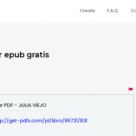
Create
F.A.Q.
C
 epub gratis
 PDF - JULIA VIEJO
p://get-pdfs.com/pl/libro/95721/831