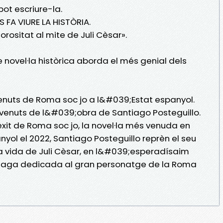
ot escriure-la.
FA VIURE LA HISTÒRIA.
gorositat al mite de Juli Cèsar».
e novel·la històrica aborda el més genial dels
nuts de Roma soc jo a l&#039;Estat espanyol.
venuts de l&#039;obra de Santiago Posteguillo.
it de Roma soc jo, la novel·la més venuda en
yol el 2022, Santiago Posteguillo reprèn el seu
r la vida de Juli Cèsar, en l&#039;esperadísaim
 saga dedicada al gran personatge de la Roma