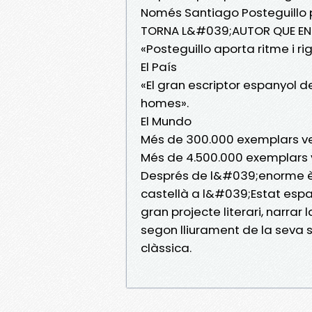
Només Santiago Posteguillo p
TORNA L&#039;AUTOR QUE ENS 
«Posteguillo aporta ritme i ri
El País
«El gran escriptor espanyol d
homes».
El Mundo
Més de 300.000 exemplars ve
Més de 4.500.000 exemplars 
Després de l&#039;enorme èx
castellà a l&#039;Estat espan
gran projecte literari, narra
segon lliurament de la seva
clàssica.