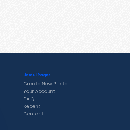
Useful Pages
Create New Paste
Your Account
F.A.Q.
Recent
Contact