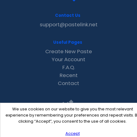
Contact Us
support@pastelink.net
Useful Pages
Create New Paste
Your Account
F.A.Q.
Recent
Contact
We use cookies on our website to give you the most relevant
experience by remembering your preferences and repeat visits. 
clicking “Accept”, you consent to the use of all cookies.
Pastelink.net © 2026
Accept