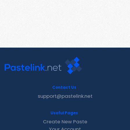
Contact Us
support@pastelink.net
Useful Pages
Create New Paste
Your Account