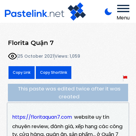
Menu
Florita Quận 7
25 October 2021
Views: 1,059
Copy Link
Copy Shortlink
This paste was edited twice after it was
created
website uy tín
https://floritaquan7.com
chuyên review, đánh giá, xếp hạng các công
ty, cửa hàng, quán ăn, sản phẩm... ở Quận 7