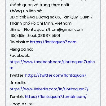
khách quan và trung thực nhất.
Thông tin liên hệ:
Địa chỉ: 94a Đường số 85, Tân Quy, Quận 7,
Thành phố Hồ Chí Minh, Vietnam
Email: Floritaquan7hcm@gmail.com
Số điện thoại: 0868715501
Website:
https://floritaquan7.com
Mạng xã hội:
Facebook:
https://www.facebook.com/floritaquan7tphc
m
Twitter:
https://twitter.com/floritaquan7
Linkedin:
https://www.linkedin.com/in/floritaquan7/
Tumblr:
https://floritaquan7.tumblr.com/
Google Site: