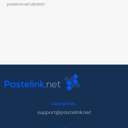
pastelink.net/s4jhbhb7
Contact Us
support@pastelink.net