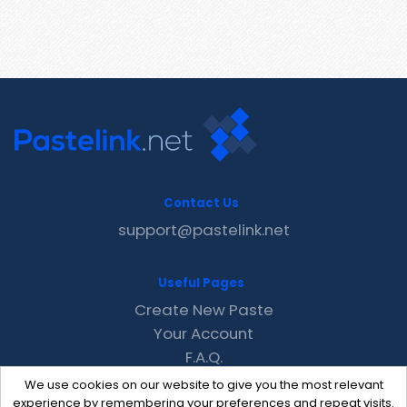
Contact Us
support@pastelink.net
Useful Pages
Create New Paste
Your Account
F.A.Q.
Recent
We use cookies on our website to give you the most relevant
Contact
experience by remembering your preferences and repeat visits.