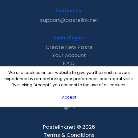
Contact Us
support@pastelink.net
Useful Pages
Create New Paste
Your Account
F.A.Q.
Recent
We use cookies on our website to give you the most relevant
Contact
experience by remembering your preferences and repeat visits.
By clicking “Accept”, you consent to the use of all cookies.
Accept
Pastelink.net © 2026
Terms & Conditions