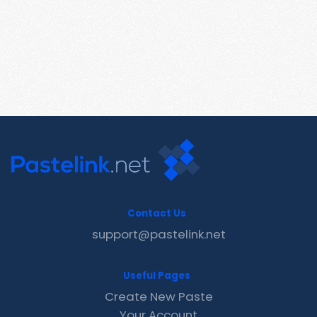
Contact Us
support@pastelink.net
Useful Pages
Create New Paste
Your Account