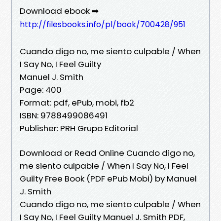
Download ebook ➡
http://filesbooks.info/pl/book/700428/951
Cuando digo no, me siento culpable / When
I Say No, I Feel Guilty
Manuel J. Smith
Page: 400
Format: pdf, ePub, mobi, fb2
ISBN: 9788499086491
Publisher: PRH Grupo Editorial
Download or Read Online Cuando digo no,
me siento culpable / When I Say No, I Feel
Guilty Free Book (PDF ePub Mobi) by Manuel
J. Smith
Cuando digo no, me siento culpable / When
I Say No, I Feel Guilty Manuel J. Smith PDF,