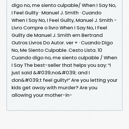
digo no, me siento culpable/ When I Say No,
I Feel Guilty · Manuel J. Smith · Cuando
When I Say No, I Feel Guilty, Manuel J. Smith -
Livro Compre o livro When I Say No, I Feel
Guilty de Manuel J. Smith em Bertrand
Outros Livros Do Autor. ver + · Cuando Digo
No, Me Siento Culpable. Cesto Lista. 10
Cuando digo no, me siento culpable / When
I Say The best-seller that helps you say: “I
just said &#039;no&#039; and I
don&#039;t feel guilty!” Are you letting your
kids get away with murder? Are you
allowing your mother-in-