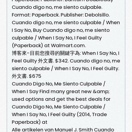
Cuando digo no, me siento culpable.
Format: Paperback. Publisher: Debolsillo.
Cuando digo no, me siento culpable / When
I Say No, Buy Cuando digo no, me siento
culpable / When I Say No, I Feel Guilty
(Paperback) at Walmart.com.
博客來-目前您搜尋的關鍵字為: When I Say No, I
Feel Guilty 外文書. $342. Cuando digo no, me
siento culpable / When I Say No, I Feel Guilty.
外文書. $675
Cuando Digo No, Me Siento Culpable /
When I Say Find many great new &amp;
used options and get the best deals for
Cuando Digo No, Me Siento Culpable /
When I Say No, I Feel Guilty (2014, Trade
Paperback) at
Alle artikelen van Manuel J. Smith Cuando