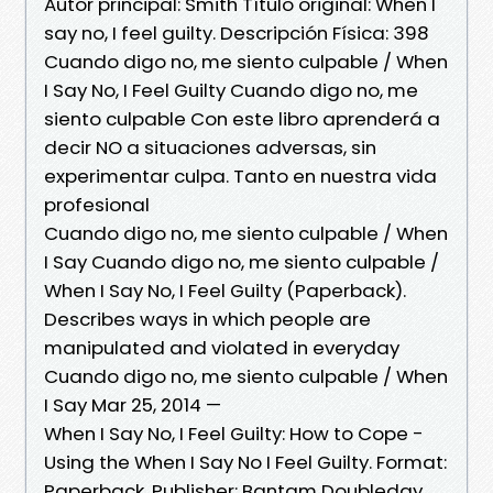
Autor principal: Smith Título original: When I
say no, I feel guilty. Descripción Física: 398
Cuando digo no, me siento culpable / When
I Say No, I Feel Guilty Cuando digo no, me
siento culpable Con este libro aprenderá a
decir NO a situaciones adversas, sin
experimentar culpa. Tanto en nuestra vida
profesional
Cuando digo no, me siento culpable / When
I Say Cuando digo no, me siento culpable /
When I Say No, I Feel Guilty (Paperback).
Describes ways in which people are
manipulated and violated in everyday
Cuando digo no, me siento culpable / When
I Say Mar 25, 2014 —
When I Say No, I Feel Guilty: How to Cope -
Using the When I Say No I Feel Guilty. Format:
Paperback. Publisher: Bantam Doubleday