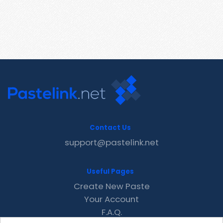
Contact Us
support@pastelink.net
Useful Pages
Create New Paste
Your Account
F.A.Q.