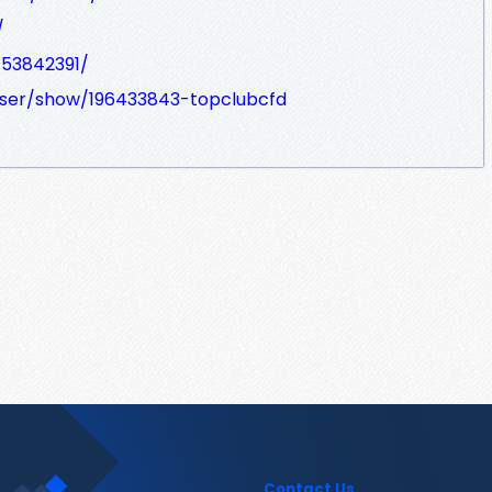
/
/53842391/
ser/show/196433843-topclubcfd
Contact Us