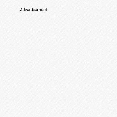
Advertisement