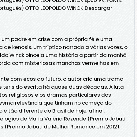
ortugués) OTTO LEOPOLDO WINCK Descargar
 um padre em crise com a própria fé e uma
 de kenosis. Um tríptico narrado a várias vozes, o
do Winck pincela uma história a partir da manhã
acorda com misteriosas manchas vermelhas em
te com ecos do futuro, o autor cria uma trama
 ter sido escrita há quase duas décadas. A luta
itos religiosos e os dramas particulares dos
esma relevância que tinham no começo do
 é tão diferente do Brasil de hoje, afinal.
elogios de Maria Valéria Rezende (Prêmio Jabuti
pes (Prêmio Jabuti de Melhor Romance em 2012).