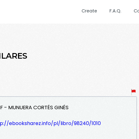
Create
F.A.Q.
C
PILARES
DF - MUNUERA CORTÉS GINÉS
p://ebooksharez.info/pl/libro/98240/1010