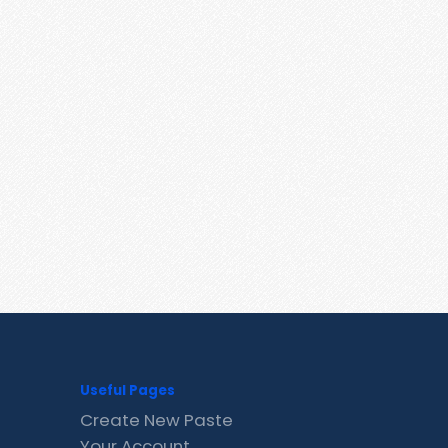
Useful Pages
Create New Paste
Your Account