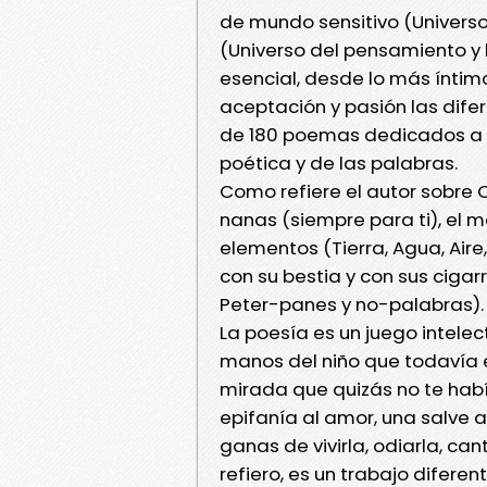
de mundo sensitivo (Universo
(Universo del pensamiento y l
esencial, desde lo más íntim
aceptación y pasión las difer
de 180 poemas dedicados a l
poética y de las palabras.
Como refiere el autor sobre C
nanas (siempre para ti), el m
elementos (Tierra, Agua, Aire,
con su bestia y con sus cigar
Peter-panes y no-palabras).
La poesía es un juego intele
manos del niño que todavía e
mirada que quizás no te habí
epifanía al amor, una salve a 
ganas de vivirla, odiarla, ca
refiero, es un trabajo diferen