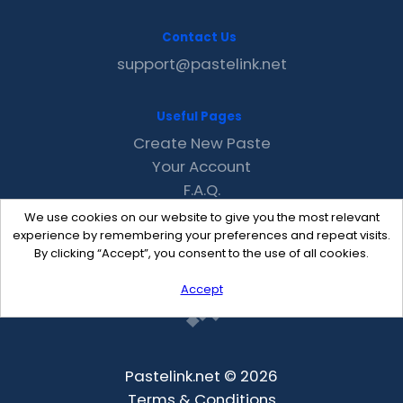
Contact Us
support@pastelink.net
Useful Pages
Create New Paste
Your Account
F.A.Q.
Recent
We use cookies on our website to give you the most relevant
Contact
experience by remembering your preferences and repeat visits.
By clicking “Accept”, you consent to the use of all cookies.
Accept
Pastelink.net © 2026
Terms & Conditions