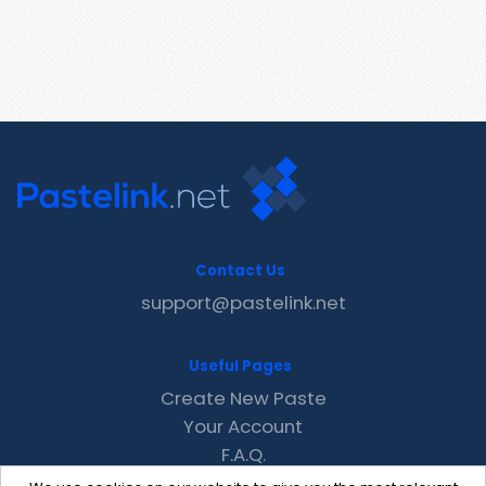
Contact Us
support@pastelink.net
Useful Pages
Create New Paste
Your Account
F.A.Q.
Recent