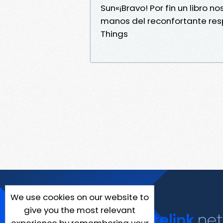
Sun«¡Bravo! Por fin un libro no
manos del reconfortante res
Things
We use cookies on our website to
give you the most relevant