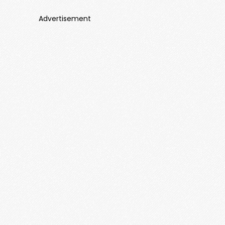
Advertisement