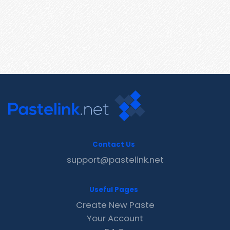
Contact Us
support@pastelink.net
Useful Pages
Create New Paste
Your Account