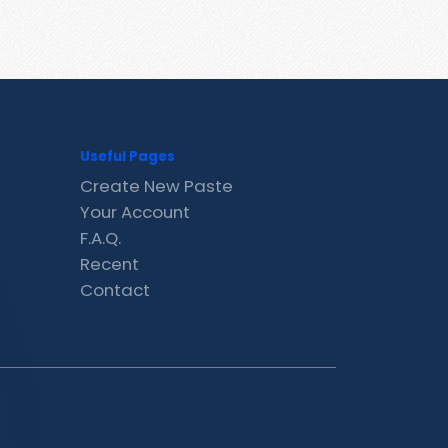
Useful Pages
Create New Paste
Your Account
F.A.Q.
Recent
Contact