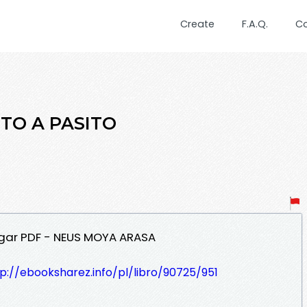
Create
F.A.Q.
C
SITO A PASITO
rgar PDF - NEUS MOYA ARASA
p://ebooksharez.info/pl/libro/90725/951