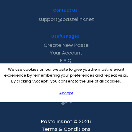
Contact Us
support@pastelink.net
Useful Pages
Create New Paste
Your Account
F.A.Q.
Recent
We use cookies on our website to give you the most relevant
Contact
experience by remembering your preferences and repeat visits.
By clicking “Accept”, you consent to the use of all cookies.
Accept
Pastelink.net © 2026
Terms & Conditions