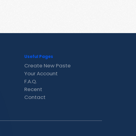
Useful Pages
Create New Paste
Your Account
F.A.Q.
Recent
Contact