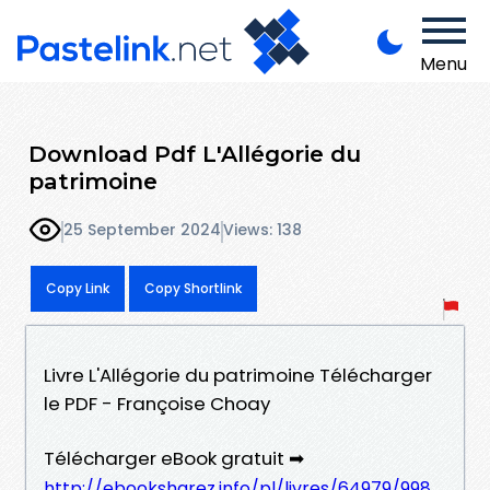
Menu
Download Pdf L'Allégorie du
patrimoine
25 September 2024
Views: 138
Copy Link
Copy Shortlink
Livre L'Allégorie du patrimoine Télécharger
le PDF - Françoise Choay
Télécharger eBook gratuit ➡
http://ebooksharez.info/pl/livres/64979/998