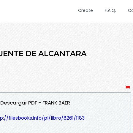
Create
F.A.Q.
C
PUENTE DE ALCANTARA
 Descargar PDF - FRANK BAER
p://filesbooks.info/pl/libro/8261/1183