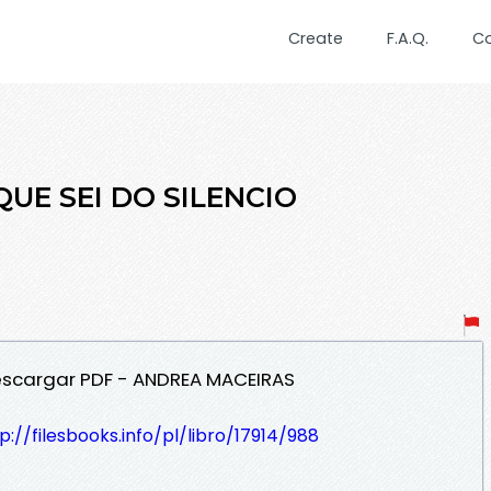
Create
F.A.Q.
C
 QUE SEI DO SILENCIO
Descargar PDF - ANDREA MACEIRAS
p://filesbooks.info/pl/libro/17914/988