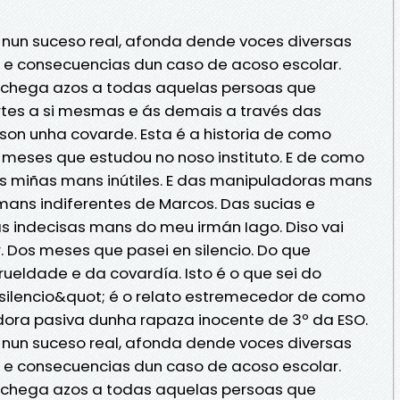
e nun suceso real, afonda dende voces diversas
e consecuencias dun caso de acoso escolar.
achega azos a todas aquelas persoas que
fortes a si mesmas e ás demais a través das
on unha covarde. Esta é a historia de como
 meses que estudou no noso instituto. E de como
as miñas mans inútiles. E das manipuladoras mans
 mans indiferentes de Marcos. Das sucias e
s indecisas mans do meu irmán Iago. Diso vai
. Dos meses que pasei en silencio. Do que
ueldade e da covardía. Isto é o que sei do
o silencio&quot; é o relato estremecedor de como
dora pasiva dunha rapaza inocente de 3º da ESO.
e nun suceso real, afonda dende voces diversas
e consecuencias dun caso de acoso escolar.
achega azos a todas aquelas persoas que