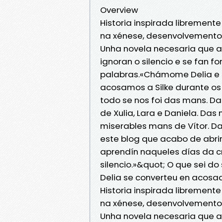
Overview
Historia inspirada librement
na xénese, desenvolvemento 
Unha novela necesaria que 
ignoran o silencio e se fan 
palabras.«Chámome Delia e s
acosamos a Silke durante os
todo se nos foi das mans. D
de Xulia, Lara e Daniela. Das
miserables mans de Vítor. Da
este blog que acabo de abrir
aprendín naqueles días da cr
silencio.»&quot; O que sei d
Delia se converteu en acosa
Historia inspirada librement
na xénese, desenvolvemento 
Unha novela necesaria que 