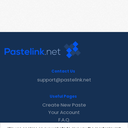
Contact Us
support@pastelink.net
Useful Pages
Create New Paste
Your Account
F.A.Q.
Recent