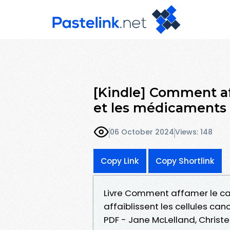
[Kindle] Comment af
et les médicaments 
06 October 2024
Views: 148
Copy Link
Copy Shortlink
Livre Comment affamer le ca
affaiblissent les cellules ca
PDF - Jane McLelland, Christe