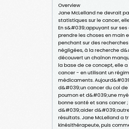
Overview
Jane McLelland ne devrait pas
statistiques sur le cancer, e
En s&#039;appuyant sur ses 
prendre les choses en main et
penchant sur des recherches
négligées, à la recherche d&#
découvert un chaînon manqua
la base de ce concept, elle a
cancer - en utilisant un rég
médicaments. Aujourd&#039;hu
d&#039;un cancer du col de
poumon et d&#039;une myélody
bonne santé et sans cancer ;
d&#039;aider d&#039;autres
résultats. Jane McLelland a
kinésithérapeute, puis comme