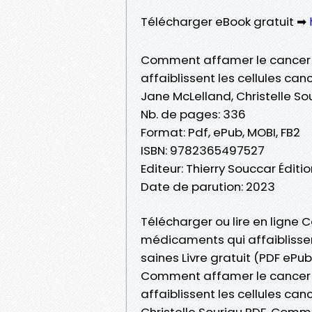
Télécharger eBook gratuit ➡
Comment affamer le cancer -
affaiblissent les cellules ca
Jane McLelland, Christelle So
Nb. de pages: 336
Format: Pdf, ePub, MOBI, FB2
ISBN: 9782365497527
Editeur: Thierry Souccar Éditi
Date de parution: 2023
Télécharger ou lire en ligne
médicaments qui affaiblissen
saines Livre gratuit (PDF ePu
Comment affamer le cancer -
affaiblissent les cellules ca
Christelle Souriau PDF, Comme