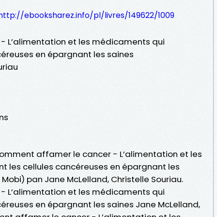
http://ebooksharez.info/pl/livres/149622/1009
 L’alimentation et les médicaments qui
ncéreuses en épargnant les saines
uriau
ons
 Comment affamer le cancer - L’alimentation et les
t les cellules cancéreuses en épargnant les
b Mobi) pan Jane McLelland, Christelle Souriau.
 L’alimentation et les médicaments qui
ncéreuses en épargnant les saines Jane McLelland,
nt affamer le cancer - L’alimentation et les