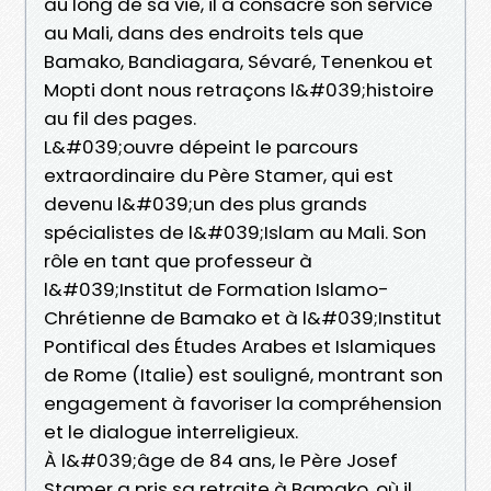
au long de sa vie, il a consacré son service
au Mali, dans des endroits tels que
Bamako, Bandiagara, Sévaré, Tenenkou et
Mopti dont nous retraçons l&#039;histoire
au fil des pages.
L&#039;ouvre dépeint le parcours
extraordinaire du Père Stamer, qui est
devenu l&#039;un des plus grands
spécialistes de l&#039;Islam au Mali. Son
rôle en tant que professeur à
l&#039;Institut de Formation Islamo-
Chrétienne de Bamako et à l&#039;Institut
Pontifical des Études Arabes et Islamiques
de Rome (Italie) est souligné, montrant son
engagement à favoriser la compréhension
et le dialogue interreligieux.
À l&#039;âge de 84 ans, le Père Josef
Stamer a pris sa retraite à Bamako, où il