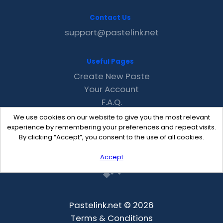
Contact Us
support@pastelink.net
Useful Pages
Create New Paste
Your Account
F.A.Q.
Recent
We use cookies on our website to give you the most relevant
Contact
experience by remembering your preferences and repeat visits.
By clicking “Accept”, you consent to the use of all cookies.
Accept
Pastelink.net © 2026
Terms & Conditions