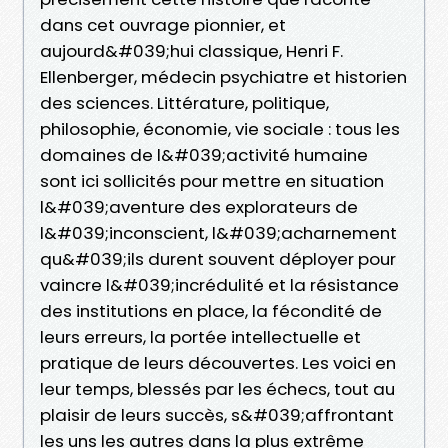
dans cet ouvrage pionnier, et
aujourd&#039;hui classique, Henri F.
Ellenberger, médecin psychiatre et historien
des sciences. Littérature, politique,
philosophie, économie, vie sociale : tous les
domaines de l&#039;activité humaine
sont ici sollicités pour mettre en situation
l&#039;aventure des explorateurs de
l&#039;inconscient, l&#039;acharnement
qu&#039;ils durent souvent déployer pour
vaincre l&#039;incrédulité et la résistance
des institutions en place, la fécondité de
leurs erreurs, la portée intellectuelle et
pratique de leurs découvertes. Les voici en
leur temps, blessés par les échecs, tout au
plaisir de leurs succès, s&#039;affrontant
les uns les autres dans la plus extrême