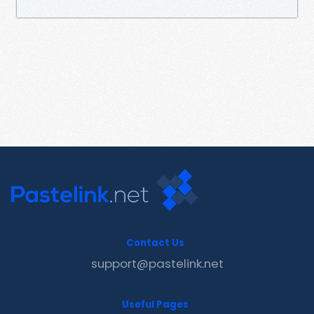
Contact Us
support@pastelink.net
Useful Pages