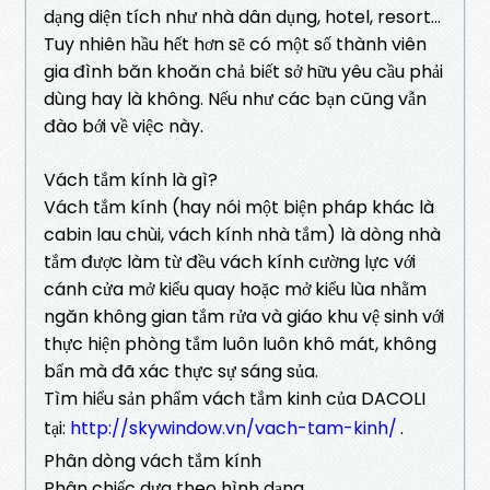
dạng diện tích như nhà dân dụng, hotel, resort…
Tuy nhiên hầu hết hơn sẽ có một số thành viên
gia đình băn khoăn chả biết sở hữu yêu cầu phải
dùng hay là không. Nếu như các bạn cũng vẫn
đào bới về việc này.
Vách tắm kính là gì?
Vách tắm kính (hay nói một biện pháp khác là
cabin lau chùi, vách kính nhà tắm) là dòng nhà
tắm được làm từ đều vách kính cường lực với
cánh cửa mở kiểu quay hoặc mở kiểu lùa nhằm
ngăn không gian tắm rửa và giáo khu vệ sinh với
thực hiện phòng tắm luôn luôn khô mát, không
bẩn mà đã xác thực sự sáng sủa.
Tìm hiểu sản phẩm vách tắm kinh của DACOLI
tại:
http://skywindow.vn/vach-tam-kinh/
.
Phân dòng vách tắm kính
Phân chiếc dựa theo hình dạng