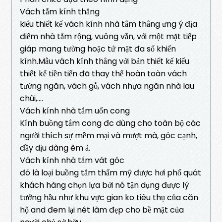
Vách tắm kính thẳng
kiểu thiết kế vách kính nhà tắm thẳng ưng ý địa
điểm nhà tắm rộng, vuông vắn, với một mặt tiếp
giáp mang tường hoặc tứ mặt đa số khiến
kính.Mẫu vách kính thẳng với bản thiết kế kiểu
thiết kế tiền tiến đã thay thế hoàn toàn vách
tường ngăn, vách gỗ, vách nhựa ngăn nhà lau
chùi,….
Vách kính nhà tắm uốn cong
Kính buồng tắm cong đc dùng cho toàn bộ các
người thích sự mềm mại và mượt mà, góc cạnh,
đầy dịu dàng êm ả.
Vách kính nhà tắm vát góc
đó là loại buồng tắm thẩm mỹ được hơi phổ quát
khách hàng chọn lựa bởi nó tận dụng được lý
tưởng hầu như khu vực gian ko tiêu thụ của căn
hộ and đem lại nét làm đẹp cho bề mặt của