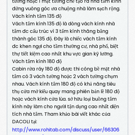
tường hoặc 1 mặt tường chế tạo ra nhà tắm kính
đứng vuông góc ưa chuộng nhà làm sạch rộng.
Vách kính tắm 135 độ
Vách tắm kính 135 độ là dòng vách kính nhà
tắm đc cấu trúc vì 3 tấm kính thăng bằng
thành góc 135 độ. Đây là chiếc vách tắm kính
đc khen ngợi cho tầm thường cư, nhà phố, biệt
thự tiết kiệm cao nhất khu vực gian kỹ lưỡng.
Vách tắm kính 180 độ
Cabin rửa ráy 180 độ được thi công bề mặt nhà
tắm có 3 vách tường hoặc 2 vách tường chụm
nhau. Vách kính tắm 180 độ có khả năng tiêu
thụ cửa mở kiểu quay mang phiên bản lề 180 độ
hoặc vách kính cửa lùa. sở hữu loại buồng tắm
kính này làm cho người tận dụng cao nhất diện
tích nhà tắm. Tham khảo bài viết khác của
DACOLI tại:
http://www.rohitab.com/discuss/user/66306