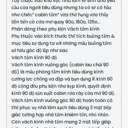
Tùy thuộc vào khu vực nhà làm vệ sinh and yêu
cầu của người tiêu dùng nhưng ta có sẽ có hầu
như chiếc” cabin tắm” vừa thứ hạng vừa thấy
tiền tiến có cửa mở quay 90o, 180o, 135o…
Phân dòng theo phụ kiện Vách tắm kính
Phụ thuộc vào kích thước thể tích buồng tắm &
mục tiêu sự dụng ta với những mẫu buồng tắm
sở hữu góc độ lắp như sau:
Vách tắm kính 90 độ
Vách tắm kính vuông góc (cabin lau chùi 90
độ) là mẫu phòng tắm kính tiêu dùng kính
cường lực chống va đập và bạn dạng lề kính 90
độ cộng đều phụ kiện như kẹp kính, quyết định
kính 90 độ sản xuất cabin rửa ráy cửa mở 90 độ.
Vách tắm kính vuông góc 90 độ hoàn toàn có
thể phục vụ nhà làm sạch tiêu dùng 3 mặt tiếp
giác tường hợp nhà tắm khiêm tốn, nhỏ nhắn.
Còn vách kính nhà tắm mang 2 mặt tiếp giáp