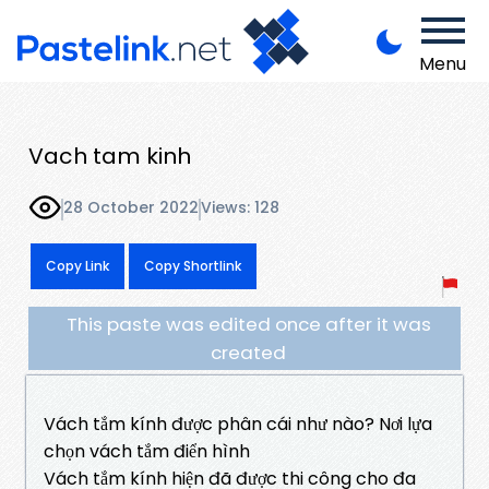
Menu
Vach tam kinh
28 October 2022
Views: 128
Copy Link
Copy Shortlink
This paste was edited once after it was
created
Vách tắm kính được phân cái như nào? Nơi lựa
chọn vách tắm điển hình
Vách tắm kính hiện đã được thi công cho đa