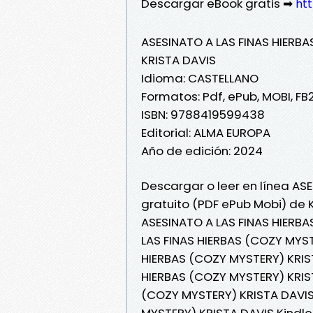
Descargar eBook gratis ➡
ht
ASESINATO A LAS FINAS HIERB
KRISTA DAVIS
Idioma: CASTELLANO
Formatos: Pdf, ePub, MOBI, FB
ISBN: 9788419599438
Editorial: ALMA EUROPA
Año de edición: 2024
Descargar o leer en línea AS
gratuito (PDF ePub Mobi) de 
ASESINATO A LAS FINAS HIERBA
LAS FINAS HIERBAS (COZY MYST
HIERBAS (COZY MYSTERY) KRIST
HIERBAS (COZY MYSTERY) KRIST
(COZY MYSTERY) KRISTA DAVIS
MYSTERY) KRISTA DAVIS Kindle