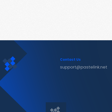
Contact Us
support@pastelink.net