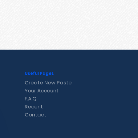
Useful Pages
Create New Paste
Your Account
F.A.Q.
Recent
Contact