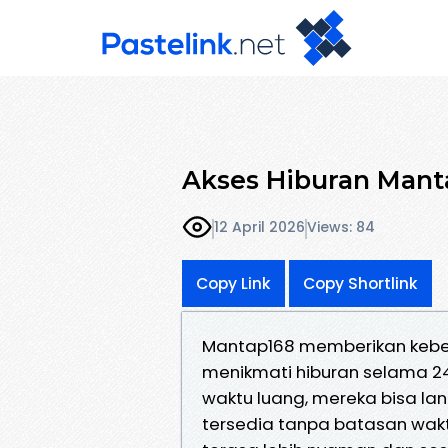
Akses Hiburan Mant
12 April 2026
Views: 84
Copy Link
Copy Shortlink
Mantap168 memberikan kebe
menikmati hiburan selama 24
waktu luang, mereka bisa l
tersedia tanpa batasan wakt