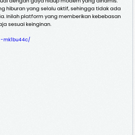
suai dengan gaya hidup modern yang dinamis.
 hiburan yang selalu aktif, sehingga tidak ada
a. Inilah platform yang memberikan kebebasan
aja sesuai keinginan.
n--mk1bu44c/