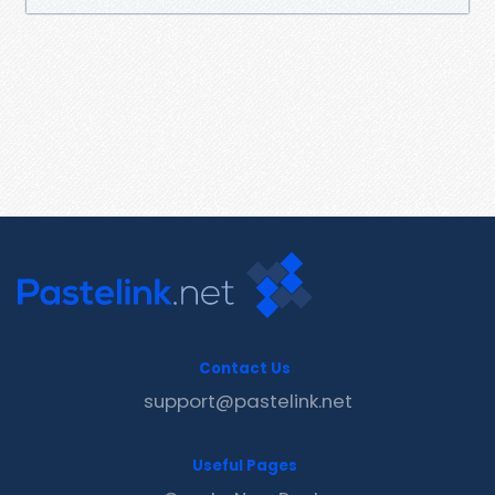
Contact Us
support@pastelink.net
Useful Pages