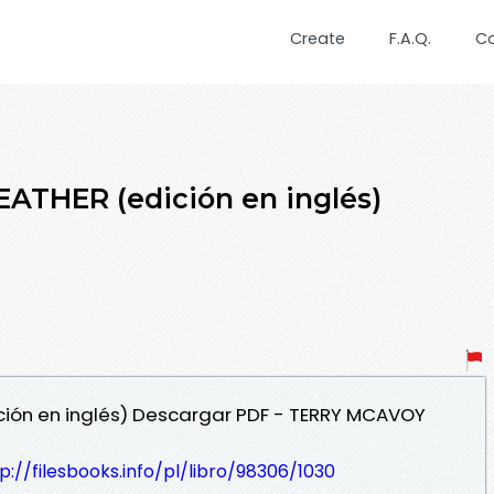
Create
F.A.Q.
C
ATHER (edición en inglés)
ición en inglés) Descargar PDF - TERRY MCAVOY
p://filesbooks.info/pl/libro/98306/1030