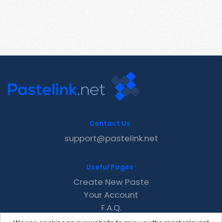
Contact Us
support@pastelink.net
Useful Pages
Create New Paste
Your Account
F.A.Q.
Recent