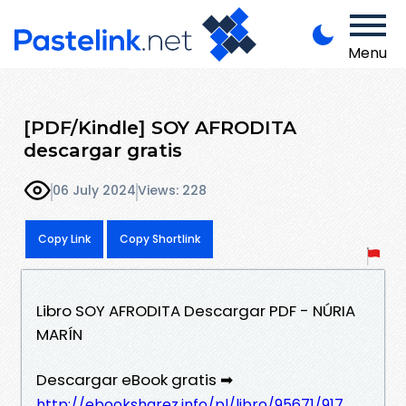
Menu
[PDF/Kindle] SOY AFRODITA
descargar gratis
06 July 2024
Views: 228
Copy Link
Copy Shortlink
Libro SOY AFRODITA Descargar PDF - NÚRIA
MARÍN
Descargar eBook gratis ➡
http://ebooksharez.info/pl/libro/95671/917