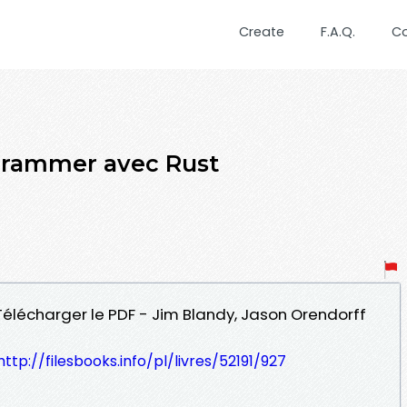
Create
F.A.Q.
C
grammer avec Rust
élécharger le PDF - Jim Blandy, Jason Orendorff
http://filesbooks.info/pl/livres/52191/927