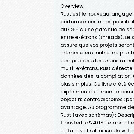
Overview
Rust est le nouveau langage 
performances et les possibil
du C++ à une garantie de sé
entre exétrons (threads). Le
assure que vos projets seront
mémoire en double, de pointeu
compilation, donc sans ralen
multi-exétrons, Rust détecte 
données dès la compilation, e
plus simples. Ce livre a été
expérimentés. Il montre comm
objectifs contradictoires : p
avantage. Au programme de c
Rust (avec schémas) ; Descr
transfert, d&#039;emprunt et 
unitaires et diffusion de votre