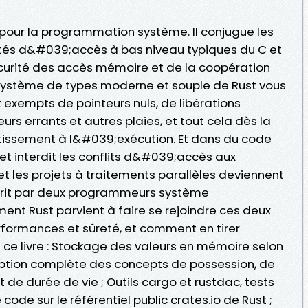
pour la programmation système. Il conjugue les
ités d&#039;accès à bas niveau typiques du C et
curité des accès mémoire et de la coopération
 système de types moderne et souple de Rust vous
 exempts de pointeurs nuls, de libérations
rs errants et autres plaies, et tout cela dès la
tissement à l&#039;exécution. Et dans du code
et interdit les conflits d&#039;accès aux
t les projets à traitements parallèles deviennent
 écrit par deux programmeurs système
ent Rust parvient à faire se rejoindre ces deux
erformances et sûreté, et comment en tirer
e livre : Stockage des valeurs en mémoire selon
iption complète des concepts de possession, de
de durée de vie ; Outils cargo et rustdac, tests
 code sur le référentiel public crates.io de Rust ;