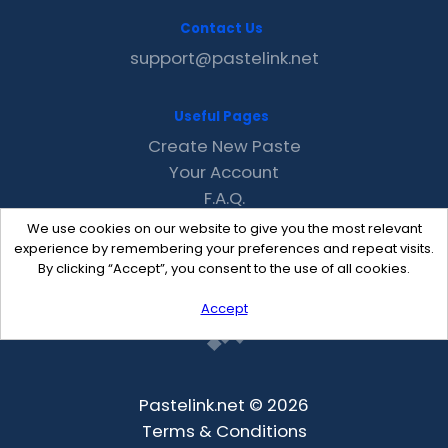
Contact Us
support@pastelink.net
Useful Pages
Create New Paste
Your Account
F.A.Q.
Recent
We use cookies on our website to give you the most relevant
Contact
experience by remembering your preferences and repeat visits.
By clicking “Accept”, you consent to the use of all cookies.
Accept
Pastelink.net © 2026
Terms & Conditions