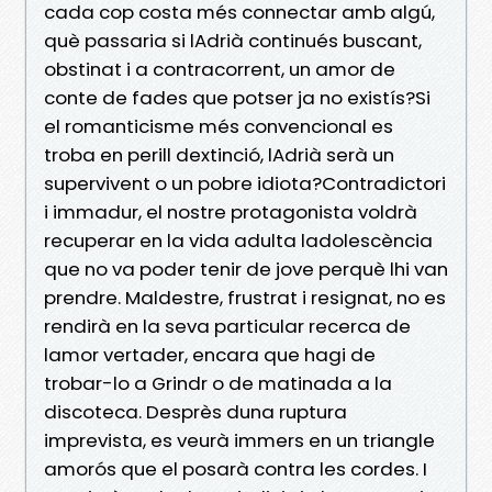
cada cop costa més connectar amb algú,
què passaria si lAdrià continués buscant,
obstinat i a contracorrent, un amor de
conte de fades que potser ja no existís?Si
el romanticisme més convencional es
troba en perill dextinció, lAdrià serà un
supervivent o un pobre idiota?Contradictori
i immadur, el nostre protagonista voldrà
recuperar en la vida adulta ladolescència
que no va poder tenir de jove perquè lhi van
prendre. Maldestre, frustrat i resignat, no es
rendirà en la seva particular recerca de
lamor vertader, encara que hagi de
trobar-lo a Grindr o de matinada a la
discoteca. Desprès duna ruptura
imprevista, es veurà immers en un triangle
amorós que el posarà contra les cordes. I