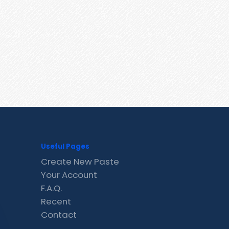
Useful Pages
Create New Paste
Your Account
F.A.Q.
Recent
Contact