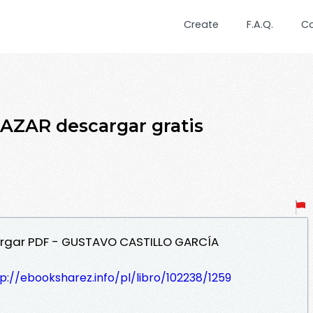
Create
F.A.Q.
C
AZAR descargar gratis
cargar PDF - GUSTAVO CASTILLO GARCÍA
p://ebooksharez.info/pl/libro/102238/1259