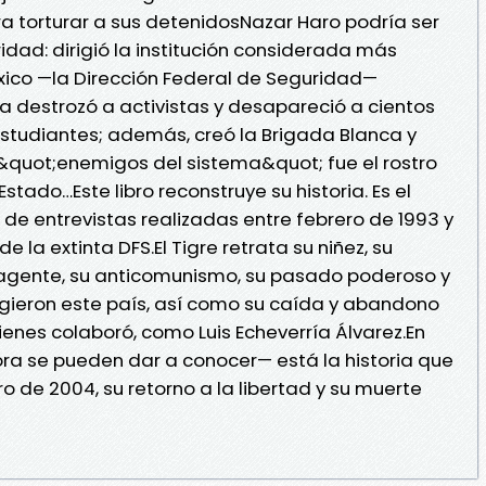
ra torturar a sus detenidosNazar Haro podría ser
ridad: dirigió la institución considerada más
éxico —la Dirección Federal de Seguridad—
a destrozó a activistas y desapareció a cientos
 estudiantes; además, creó la Brigada Blanca y
&quot;enemigos del sistema&quot; fue el rostro
stado…Este libro reconstruye su historia. Es el
de entrevistas realizadas entre febrero de 1993 y
de la extinta DFS.El Tigre retrata su niñez, su
agente, su anticomunismo, su pasado poderoso y
rigieron este país, así como su caída y abandono
ienes colaboró, como Luis Echeverría Álvarez.En
ra se pueden dar a conocer— está la historia que
ro de 2004, su retorno a la libertad y su muerte