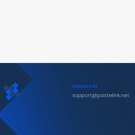
Contact Us
support@pastelink.net